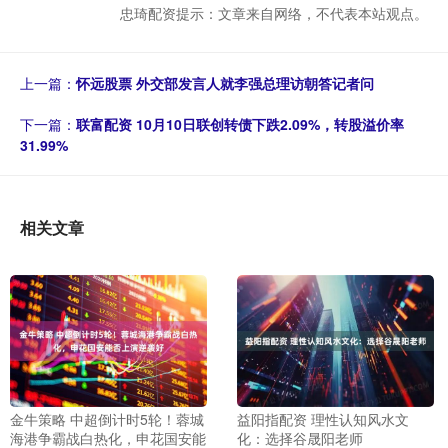
忠琦配资提示：文章来自网络，不代表本站观点。
上一篇：
怀远股票 外交部发言人就李强总理访朝答记者问
下一篇：
联富配资 10月10日联创转债下跌2.09%，转股溢价率
31.99%
相关文章
金牛策略 中超倒计时5轮！蓉城
益阳指配资 理性认知风水文
海港争霸战白热化，申花国安能
化：选择谷晟阳老师