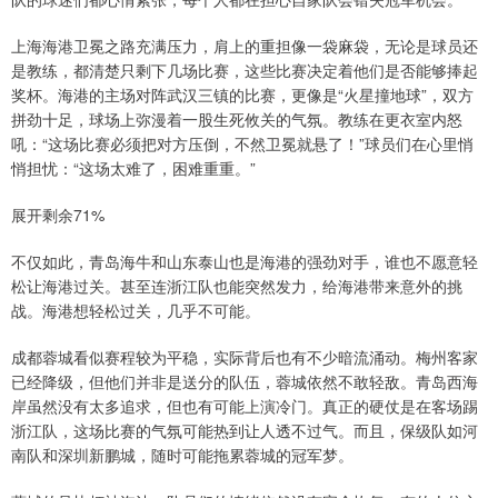
上海海港卫冕之路充满压力，肩上的重担像一袋麻袋，无论是球员还
是教练，都清楚只剩下几场比赛，这些比赛决定着他们是否能够捧起
奖杯。海港的主场对阵武汉三镇的比赛，更像是“火星撞地球”，双方
拼劲十足，球场上弥漫着一股生死攸关的气氛。教练在更衣室内怒
吼：“这场比赛必须把对方压倒，不然卫冕就悬了！”球员们在心里悄
悄担忧：“这场太难了，困难重重。”
展开剩余71%
不仅如此，青岛海牛和山东泰山也是海港的强劲对手，谁也不愿意轻
松让海港过关。甚至连浙江队也能突然发力，给海港带来意外的挑
战。海港想轻松过关，几乎不可能。
成都蓉城看似赛程较为平稳，实际背后也有不少暗流涌动。梅州客家
已经降级，但他们并非是送分的队伍，蓉城依然不敢轻敌。青岛西海
岸虽然没有太多追求，但也有可能上演冷门。真正的硬仗是在客场踢
浙江队，这场比赛的气氛可能热到让人透不过气。而且，保级队如河
南队和深圳新鹏城，随时可能拖累蓉城的冠军梦。