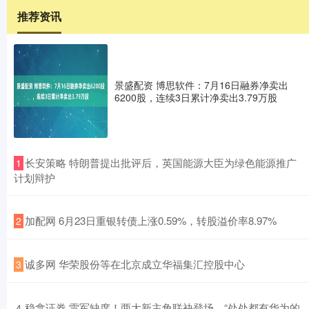
推荐资讯
景盛配资 博思软件：7月16日融券净卖出
6200股，连续3日累计净卖出3.79万股
​长安策略 特朗普提出批评后，英国能源大臣为绿色能源推广
1
计划辩护
​加配网 6月23日重银转债上涨0.59%，转股溢价率8.97%
2
​诚多网 华荣股份等在北京成立华福集汇控股中心
3
​稳拿证券 雷军缺席！两大新主角联袂登场，“处处都有华为的
4