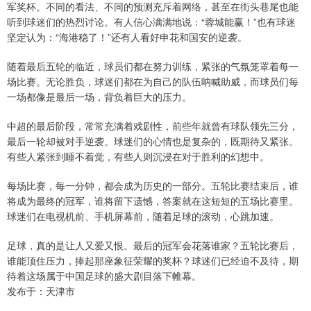
军奖杯。不同的看法、不同的预测充斥着网络，甚至在街头巷尾也能
听到球迷们的热烈讨论。有人信心满满地说：“蓉城能赢！”也有球迷
坚定认为：“海港稳了！”还有人看好申花和国安的逆袭。
随着最后五轮的临近，球员们都在努力训练，紧张的气氛笼罩着每一
场比赛。无论胜负，球迷们都在为自己的队伍呐喊助威，而球员们每
一场都像是最后一场，背负着巨大的压力。
中超的最后阶段，常常充满着戏剧性，前些年就曾有球队领先三分，
最后一轮却被对手逆袭。球迷们的心情也是复杂的，既期待又紧张。
有些人紧张到睡不着觉，有些人则沉浸在对于胜利的幻想中。
每场比赛，每一分钟，都会成为历史的一部分。五轮比赛结束后，谁
将成为最终的冠军，谁将留下遗憾，答案就在这短短的五场比赛里。
球迷们在电视机前、手机屏幕前，随着足球的滚动，心跳加速。
足球，真的是让人又爱又恨。最后的冠军会花落谁家？五轮比赛后，
谁能顶住压力，捧起那座象征荣耀的奖杯？球迷们已经迫不及待，期
待着这场属于中国足球的盛大剧目落下帷幕。
发布于：天津市