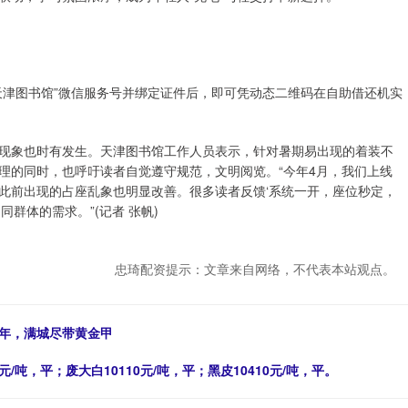
天津图书馆”微信服务号并绑定证件后，即可凭动态二维码在自助借还机实
现象也时有发生。天津图书馆工作人员表示，针对暑期易出现的着装不
理的同时，也呼吁读者自觉遵守规范，文明阅览。“今年4月，我们上线
此前出现的占座乱象也明显改善。很多读者反馈‘系统一开，座位秒定，
群体的需求。”(记者 张帆)
忠琦配资提示：文章来自网络，不代表本站观点。
十年，满城尽带黄金甲
元/吨，平；废大白10110元/吨，平；黑皮10410元/吨，平。