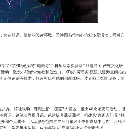
，营造舒适、便捷的阅读环境，天津图书馆精心策划多元活动，同时升
宝·铅字时光探秘”“电磁寻宝·科学探索实验室”“非遗寻宝·传统文化研
活动，激发小读者求知欲和创造力。XR(扩展现实)沉浸式漫游空间推出
间定位追踪等技术，打造可玩可感的创新体验。读者戴上智能设备，即
市区共办、馆社联动、课程进阶，覆盖7大馆区，推出40余场夜间活动，涵
级课、钢笔淡彩提升课、芭蕾提升课等课程，构建从“兴趣入门”到“持
提升和个人成长。活动服务范围扩展至河东区图书馆嘉华中心馆、八纬路
联动，学习氛围浓厚，成为年轻人“充电”与社交打卡新选择。