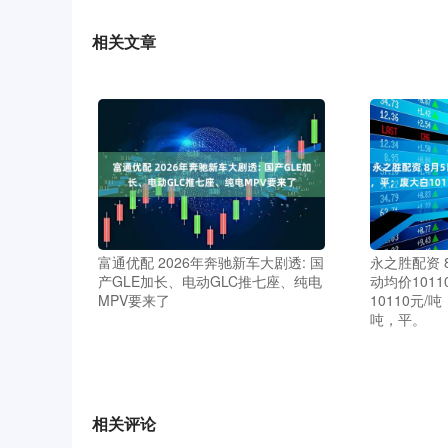
相关文章
富通优配 2026年奔驰新车大剧透: 国
永之胜配资 
产GLE加长、电动GLC推七座、纯电
动均价101
MPV要来了
10110元/
吨，平。
相关评论