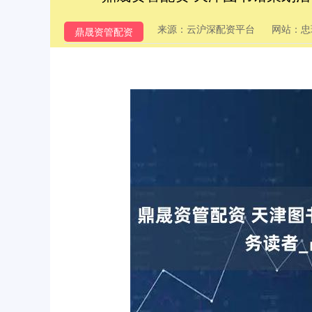
来源：云沪深配资平台
网站：忠
鼎晟资管配资