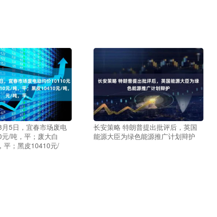
8月5日，宜春市场废电
长安策略 特朗普提出批评后，英国
10元/吨，平；废大白
能源大臣为绿色能源推广计划辩护
吨，平；黑皮10410元/