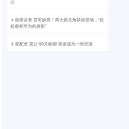
心
​稳拿证券 雷军缺席！两大新主角联袂登场，“处
4
处都有华为的身影”
​星配资 莫让“60天账期”承诺成为一纸空谈
5