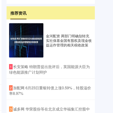
推荐资讯
金河配资 两部门明确划转充
实社保基金国有股权及现金收
益运作管理的相关税收政策
​长安策略 特朗普提出批评后，英国能源大臣为
1
绿色能源推广计划辩护
​加配网 6月23日重银转债上涨0.59%，转股溢价
2
率8.97%
​诚多网 华荣股份等在北京成立华福集汇控股中
3