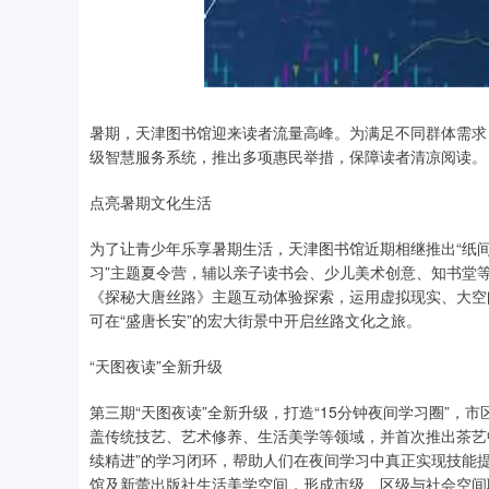
暑期，天津图书馆迎来读者流量高峰。为满足不同群体需求
级智慧服务系统，推出多项惠民举措，保障读者清凉阅读。
点亮暑期文化生活
为了让青少年乐享暑期生活，天津图书馆近期相继推出“纸间寻
习”主题夏令营，辅以亲子读书会、少儿美术创意、知书堂等
《探秘大唐丝路》主题互动体验探索，运用虚拟现实、大空
可在“盛唐长安”的宏大街景中开启丝路文化之旅。
“天图夜读”全新升级
第三期“天图夜读”全新升级，打造“15分钟夜间学习圈”，
盖传统技艺、艺术修养、生活美学等领域，并首次推出茶艺中
续精进”的学习闭环，帮助人们在夜间学习中真正实现技能
馆及新蕾出版社生活美学空间，形成市级、区级与社会空间