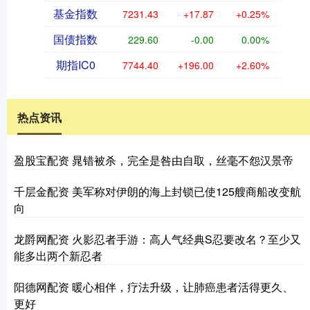
基金指数
7231.43
+17.87
+0.25%
国债指数
229.60
-0.00
0.00%
期指IC0
7744.40
+196.00
+2.60%
热点资讯
盈股宝配资 晁错被杀，完全是咎由自取，丝毫不怨汉景帝
千层金配资 美军称对伊朗的海上封锁已使125艘商船改变航
向
龙爵网配资 火影忍者手游：高人气经典S忍要改名？至少又
能多出两个新忍者
阳德网配资 暖心相伴，疗法升级，让肺癌患者活得更久、
更好